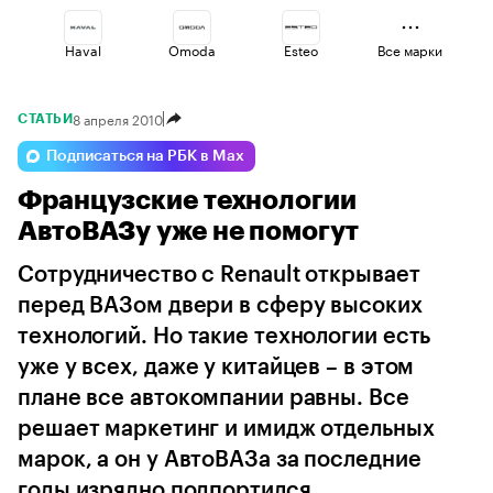
Haval
Omoda
Esteo
Все марки
8 апреля 2010
СТАТЬИ
Geely
Changan
Voyah
Подписаться на РБК в Max
Французские технологии
Jaecoo
Lada
Volga
АвтоВАЗу уже не помогут
Сотрудничество с Renault открывает
перед ВАЗом двери в сферу высоких
технологий. Но такие технологии есть
уже у всех, даже у китайцев – в этом
плане все автокомпании равны. Все
решает маркетинг и имидж отдельных
марок, а он у АвтоВАЗа за последние
годы изрядно подпортился...