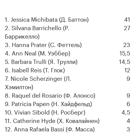
1. Jessica Michibata (Д. Баттон)
41
2. Silvana Barrichello (Р.
27
Баррикелло)
3. Hanna Prater (С. Феттель)
23
4. Ann Neal (М. Уэббер)
15,5
5. Barbara Trulli (Я. Трулли)
14,5
6. Isabell Reis (Т. Глок)
12
7. Nicole Scherzinger (Л.
9
Хэмилтон)
8. Raquel del Rosario (Ф. Алонсо)
9
9. Patricia Papen (Н. Хайдфельд)
6
10. Vivian Sibold (Н. Росберг)
4,5
11. Catherine Hyde (Х. Ковалайнен)
4
12. Anna Rafaela Bassi (Ф. Масса)
3