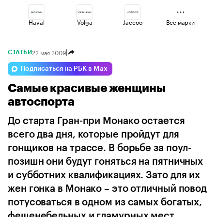
Haval
Volga
Jaecoo
Все марки
22 мая 2009
СТАТЬИ
Voyah
Lada
Omoda
Подписаться на РБК в Max
Самые красивые женщины
Geely
Esteo
Changan
автоспорта
До старта Гран-при Монакo остается
всего два дня, которые пройдут для
гонщиков на трассе. В борьбе за поул-
позишн они будут гоняться на пятничных
и субботних квалификацияx. Зато для их
жен гонка в Монако – это отличный повод
потусоваться в одном из самых богатых,
фешенебельных и гламурных мест