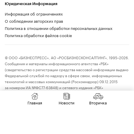
Юридическая Информация
Информация об ограничениях
О соблюдении авторских прав
Политика в отношении обработки персональных данных
Политика обработки файлов cookie
© ООО «БИЗНЕСПРЕСС», АО «РОСБИЗНЕСКОНСАЛТИНГ», 1995–2026.
Сообщения и материалы информационного агентства «РБК»
(свидетельство о регистрации средства массовой информации выдано
Федеральной службой по надзору в сфере связи, информационных
технологий и массовых коммуникаций (Роскомнадзор) 09.12.2015
за номером ИА №ФС77-63848) и сетевого издания «РБК»
(свидетельство о регистрации средства массовой информации выдано
Федеральной службой по надзору в сфере связи, информационных
Главная
Новости
Вторичка
технологий и массовых коммуникаций (Роскомнадзор) 03.12.2021
за номером ЭЛ №ФС77-82385) сопровождаются пометкой «РБК».
18+
letters@rbc.ru
Владельцем сайта является информационное агентство «РБК».
Данные предоставлены:
Мосбиржа
,
Санкт-Петербургская биржа
.