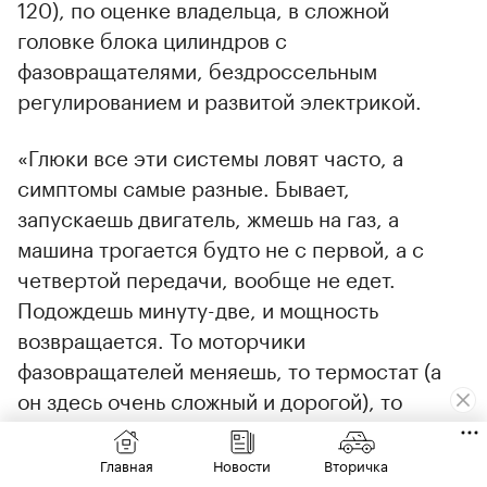
120), по оценке владельца, в сложной
головке блока цилиндров с
фазовращателями, бездроссельным
регулированием и развитой электрикой.
«Глюки все эти системы ловят часто, а
симптомы самые разные. Бывает,
запускаешь двигатель, жмешь на газ, а
машина трогается будто не с первой, а с
четвертой передачи, вообще не едет.
Подождешь минуту-две, и мощность
возвращается. То моторчики
фазовращателей меняешь, то термостат (а
он здесь очень сложный и дорогой), то
катушки местами перекидываешь. Недавно
было, что они стали поочередно выходить из
Главная
Новости
Вторичка