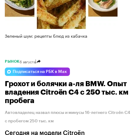
Зеленый шум: рецепты блюд из кабачка
6 августа
РЫНОК
Подписаться на РБК в Max
Грохот и болячки а-ля BMW. Опыт
владения Citroёn C4 с 250 тыс. км
пробега
Автовладелец назвал плюсы и минусы 16-летнего Citroёn C4
с пробегом 250 тыс. км
Сегодня на модели Citroёn