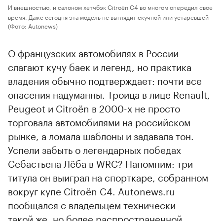
И внешностью, и салоном хетчбэк Citroёn C4 во многом опередил свое
время. Даже сегодня эта модель не выглядит скучной или устаревшей
(Фото: Autonews)
О французских автомобилях в России
слагают кучу баек и легенд, но практика
владения обычно подтверждает: почти все
опасения надуманны. Троица в лице Renault,
Peugeot и Citroёn в 2000-х не просто
торговала автомобилями на российском
рынке, а ломала шаблоны и задавала тон.
Успели забыть о легендарных победах
Себастьена Лёба в WRC? Напомним: три
титула он выиграл на спорткаре, собранном
вокруг купе Citroёn C4. Autonews.ru
пообщался с владельцем технически
такой же, но более распространенной