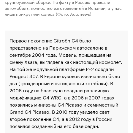
крупноузловой сборки. По факту в Россию привезли
автомобиль, полностью изготовленный в Испании, а у нас
лишь прикрутили колеса
(Фото: Autonews)
Первое поколение Citroёn C4 было
представлено на Парижском автосалоне в
сентябре 2004 года. Модель, пришедшая на
смену Xsara, выглядела как настоящий космолет.
На той же модульной платформе PF2 создали
Peugeot 307. В Европе кузовов изначально было
два (трехдверный и пятидверный хетчбэки). В
00:00
/
00:00
2006 году на базе купе создали раллийную
модификацию C4 WRC, а в 2006 и 2007 годах
появились минивэны C4 Picasso и семиместный
Grand C4 Picasso. В 2010 году увидело свет
второе поколение C4, а в 2012 году в России
появился созданный на его базе седан.