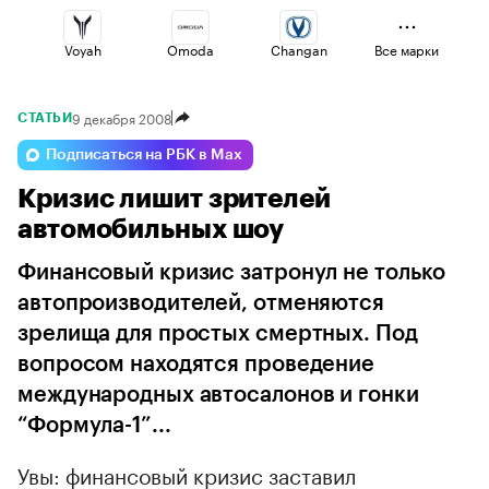
Voyah
Omoda
Changan
Все марки
9 декабря 2008
СТАТЬИ
Haval
Lada
Jaecoo
Подписаться на РБК в Max
Кризис лишит зрителей
Geely
Volga
Esteo
автомобильных шоу
Финансовый кризис затронул не только
автопроизводителей, отменяются
зрелища для простых смертных. Под
вопросом находятся проведение
международных автосалонов и гонки
“Формула-1”...
Увы: финансовый кризис заставил