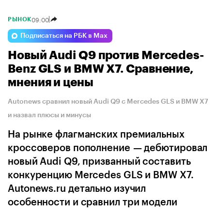
09:00
РЫНОК
Подписаться на РБК в Max
Новый Audi Q9 против Mercedes-
Benz GLS и BMW X7. Сравнение,
мнения и цены
Autonews сравнил новый Audi Q9 с Mercedes GLS и BMW X7
и назвал плюсы и минусы
На рынке флагманских премиальных
кроссоверов пополнение — дебютировал
новый Audi Q9, призванный составить
конкуренцию Mercedes GLS и BMW X7.
Autonews.ru детально изучил
особенности и сравнил три модели