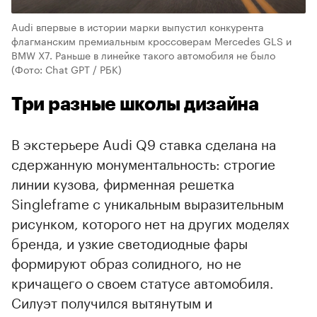
Audi впервые в истории марки выпустил конкурента
флагманским премиальным кроссоверам Mercedes GLS и
BMW X7. Раньше в линейке такого автомобиля не было
(Фото: Chat GPT / РБК)
Три разные школы дизайна
В экстерьере Audi Q9 ставка сделана на
сдержанную монументальность: строгие
линии кузова, фирменная решетка
Singleframe с уникальным выразительным
рисунком, которого нет на других моделях
бренда, и узкие светодиодные фары
00:00
/
00:00
формируют образ солидного, но не
кричащего о своем статусе автомобиля.
Силуэт получился вытянутым и