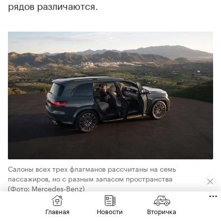
рядов различаются.
Салоны всех трех флагманов рассчитаны на семь
пассажиров, но с разным запасом пространства
(Фото: Mercedes‑Benz)
Audi Q9: второй ряд — с индивидуальными
Главная
Новости
Вторичка