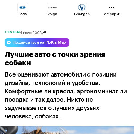
Lada
Volga
Changan
Все марки
4 июля 2008
СТАТЬИ
Omoda
Esteo
Geely
Подписаться на РБК в Max
Лучшие авто с точки зрения
Voyah
Haval
Jaecoo
собаки
Все оценивают автомобили с позиции
дизайна, технологий и удобства.
Комфортные ли кресла, эргономичная ли
посадка и так далее. Никто не
задумывается о лучших друзьях
человека, собаках...