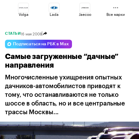
Volga
Lada
Jaecoo
Все марки
16 мая 2008
СТАТЬИ
Haval
Changan
Voyah
Подписаться на РБК в Max
Самые загруженные “дачные”
Geely
Esteo
Omoda
направления
Многочисленные ухищрения опытных
дачников-автомобилистов приводят к
тому, что останавливаются не только
шоссе в область, но и все центральные
трассы Москвы...