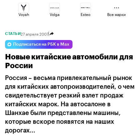
Voyah
Volga
Esteo
Все марки
27 апреля 2007
СТАТЬИ
Omoda
Jaecoo
Changan
Подписаться на РБК в Max
Новые китайские автомобили для
Geely
Haval
Lada
России
Россия – весьма привлекательный рынок
для китайских автопроизводителей, о чем
свидетельствует резкий взлет продаж
китайских марок. На автосалоне в
Шанхае были представлены машины,
которые вскоре появятся на наших
дорогах...