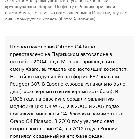
крупноузловой сборки. По факту в Россию привезли
автомобиль, полностью изготовленный в Испании, а у нас
лишь прикрутили колеса
(Фото: Autonews)
Первое поколение Citroёn C4 было
представлено на Парижском автосалоне в
сентябре 2004 года. Модель, пришедшая на
смену Xsara, выглядела как настоящий космолет.
На той же модульной платформе PF2 создали
Peugeot 307. В Европе кузовов изначально было
два (трехдверный и пятидверный хетчбэки). В
00:00
/
00:00
2006 году на базе купе создали раллийную
модификацию C4 WRC, а в 2006 и 2007 годах
появились минивэны C4 Picasso и семиместный
Grand C4 Picasso. В 2010 году увидело свет
второе поколение C4, а в 2012 году в России
появился созданный на его базе седан.