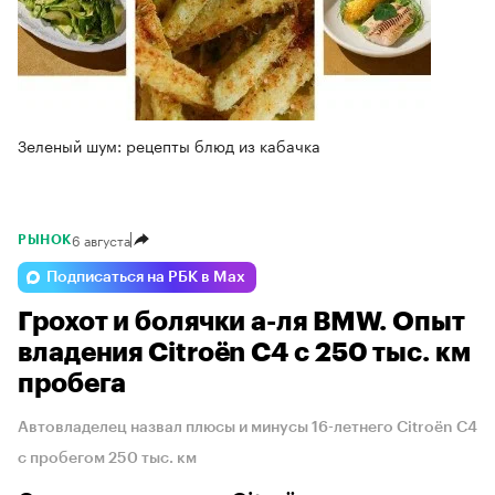
Зеленый шум: рецепты блюд из кабачка
6 августа
РЫНОК
Подписаться на РБК в Max
Грохот и болячки а-ля BMW. Опыт
владения Citroёn C4 с 250 тыс. км
пробега
Автовладелец назвал плюсы и минусы 16-летнего Citroёn C4
с пробегом 250 тыс. км