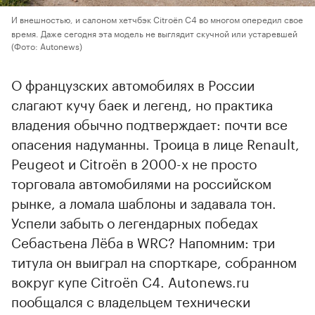
И внешностью, и салоном хетчбэк Citroёn C4 во многом опередил свое
время. Даже сегодня эта модель не выглядит скучной или устаревшей
(Фото: Autonews)
О французских автомобилях в России
слагают кучу баек и легенд, но практика
владения обычно подтверждает: почти все
опасения надуманны. Троица в лице Renault,
Peugeot и Citroёn в 2000-х не просто
торговала автомобилями на российском
рынке, а ломала шаблоны и задавала тон.
Успели забыть о легендарных победах
Себастьена Лёба в WRC? Напомним: три
титула он выиграл на спорткаре, собранном
вокруг купе Citroёn C4. Autonews.ru
пообщался с владельцем технически