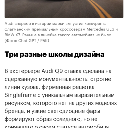
Audi впервые в истории марки выпустил конкурента
флагманским премиальным кроссоверам Mercedes GLS и
BMW X7. Раньше в линейке такого автомобиля не было
(Фото: Chat GPT / РБК)
Три разные школы дизайна
В экстерьере Audi Q9 ставка сделана на
сдержанную монументальность: строгие
линии кузова, фирменная решетка
Singleframe с уникальным выразительным
рисунком, которого нет на других моделях
бренда, и узкие светодиодные фары
00:00
/
00:00
формируют образ солидного, но не
кричащего о своем статусе автомобиля.