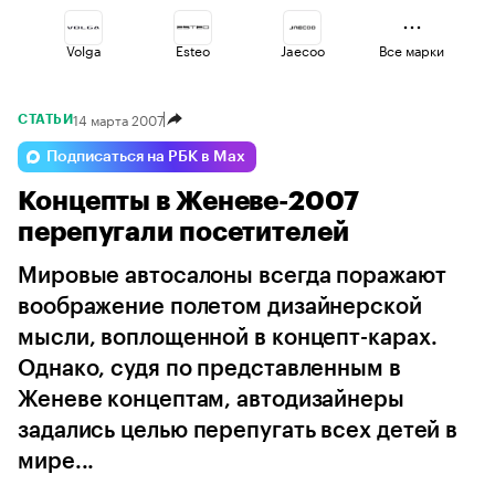
Volga
Esteo
Jaecoo
Все марки
14 марта 2007
СТАТЬИ
Omoda
Haval
Voyah
Подписаться на РБК в Max
Концепты в Женеве-2007
Geely
Changan
Lada
перепугали посетителей
Мировые автосалоны всегда поражают
воображение полетом дизайнерской
мысли, воплощенной в концепт-карах.
Однако, судя по представленным в
Женеве концептам, автодизайнеры
задались целью перепугать всех детей в
мире...