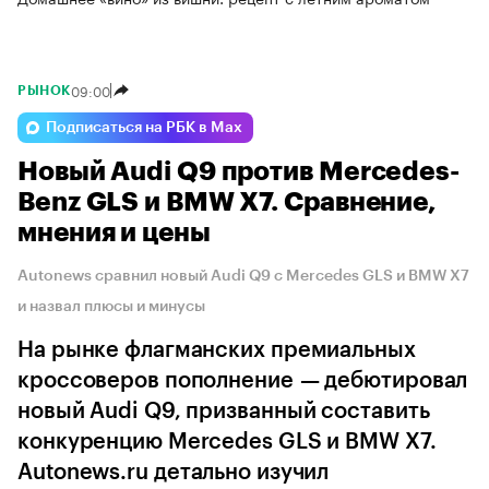
09:00
РЫНОК
Подписаться на РБК в Max
Новый Audi Q9 против Mercedes-
Benz GLS и BMW X7. Сравнение,
мнения и цены
Autonews сравнил новый Audi Q9 с Mercedes GLS и BMW X7
и назвал плюсы и минусы
На рынке флагманских премиальных
кроссоверов пополнение — дебютировал
новый Audi Q9, призванный составить
конкуренцию Mercedes GLS и BMW X7.
Autonews.ru детально изучил