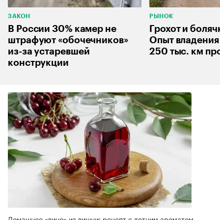
ЗАКОН
РЫНОК
В России 30% камер не
Грохот и боляч
штрафуют «обочечников»
Опыт владения 
из-за устаревшей
250 тыс. км пр
конструкции
Домашнее «вино» из вишни: рецепт с летним ароматом