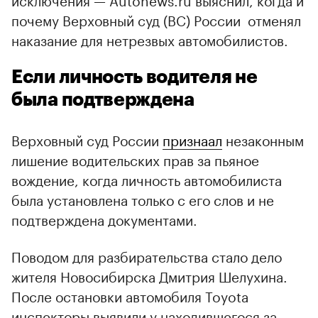
почему Верховный суд (ВС) России отменял
наказание для нетрезвых автомобилистов.
Если личность водителя не
была подтверждена
Верховный суд России
признаал
незаконным
лишение водительских прав за пьяное
вождение, когда личность автомобилиста
была установлена только с его слов и не
подтверждена документами.
Поводом для разбирательства стало дело
жителя Новосибирска Дмитрия Шелухина.
00:00
/
00:00
После остановки автомобиля Toyota
инспекторы выявили у находившегося за