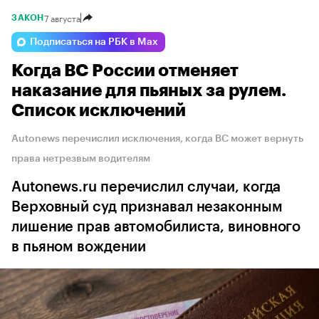
7 августа
ЗАКОН
Подписаться на РБК в Max
Когда ВС России отменяет
наказание для пьяных за рулем.
Список исключений
Autonews перечислил исключения, когда ВС может вернуть
права нетрезвым водителям
Autonews.ru перечислил случаи, когда
Верховный суд признавал незаконным
лишение прав автомобилиста, виновного
в пьяном вождении