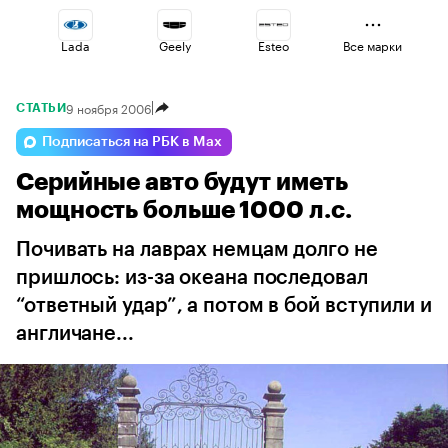
Lada
Geely
Esteo
Все марки
9 ноября 2006
СТАТЬИ
Haval
Volga
Jaecoo
Подписаться на РБК в Max
Серийные авто будут иметь
Omoda
Changan
Voyah
мощность больше 1000 л.с.
Почивать на лаврах немцам долго не
пришлось: из-за океана последовал
“ответный удар”, а потом в бой вступили и
англичане...