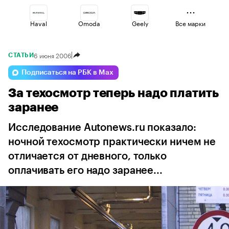
Haval
Omoda
Geely
Все марки
6 июня 2006
СТАТЬИ
Lada
Changan
Jaecoo
Подписаться на РБК в Max
За техосмотр теперь надо платить
Esteo
Voyah
Volga
заранее
Исследование Autonews.ru показало:
ночной техосмотр практически ничем не
отличается от дневного, только
оплачивать его надо заранее...