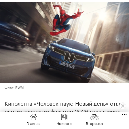
Фото: BWM
Кинолента «Человек-паук: Новый день» стала
самым кассовым фильмом 2026 года в мире.
За первую неделю проката новая часть
Главная
Новости
Вторичка
франшизы смогла собрать более $1,1 млрд,