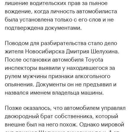
лишение водительских прав за пьяное
вождение, когда личность автомобилиста
была установлена только с его слов и не
подтверждена документами.
Поводом для разбирательства стало дело
жителя Новосибирска Дмитрия Шелухина.
00:00
/
00:00
После остановки автомобиля Toyota
инспекторы выявили у находившегося за
рулем мужчины признаки алкогольного
опьянения. Документы он не предъявил и
назвался именем владельца машины.
Позже оказалось, что автомобилем управлял
двоюродный брат собственника, который
внешне был на него похож. Однако мировой
суд признал Шелухина виновным по ч. 1 ст.