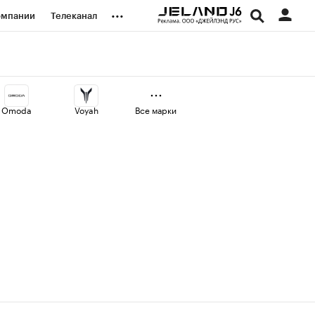
...
омпании
Телеканал
изионеры
дования
Omoda
Voyah
Все марки
наличной валюты