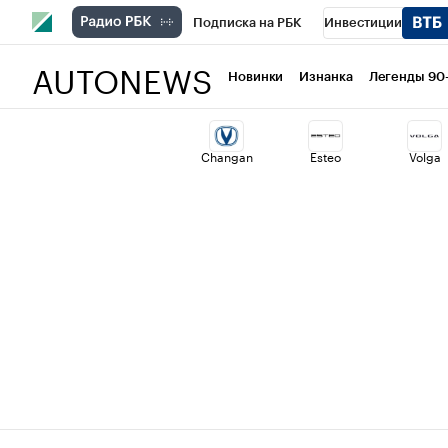
Подписка на РБК
Инвестиции
AUTONEWS
РБК Вино
Спорт
Школа управлени
Новинки
Изнанка
Легенды 90
Национальные проекты
Город
Ст
Changan
Esteo
Volga
Кредитные рейтинги
Франшизы
Проверка контрагентов
Политика