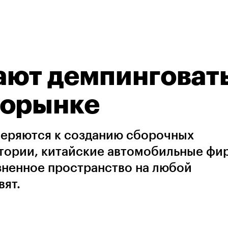
ют демпинговать
торынке
еряются к созданию сборочных
тории, китайские автомобильные фи
зненное пространство на любой
вят.