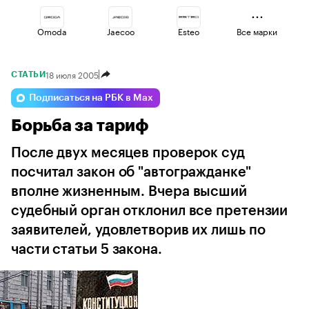
Omoda
Jaecoo
Esteo
Все марки
18 июля 2005
СТАТЬИ
Geely
Voyah
Haval
Подписаться на РБК в Max
Борьба за тариф
Volga
Lada
Changan
После двух месяцев проверок суд
посчитал закон об "автогражданке"
вполне жизненным. Вчера высший
судебный орган отклонил все претензии
заявителей, удовлетворив их лишь по
части статьи 5 закона.