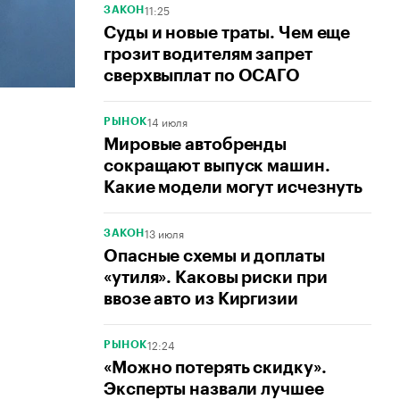
11:25
ЗАКОН
Суды и новые траты. Чем еще
грозит водителям запрет
сверхвыплат по ОСАГО
14 июля
РЫНОК
Мировые автобренды
сокращают выпуск машин.
Какие модели могут исчезнуть
13 июля
ЗАКОН
Опасные схемы и доплаты
«утиля». Каковы риски при
ввозе авто из Киргизии
12:24
РЫНОК
«Можно потерять скидку».
Эксперты назвали лучшее