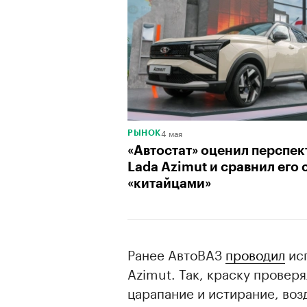
4 мая
РЫНОК
«Автостат» оценил перспе
Lada Azimut и сравнил его 
«китайцами»
Ранее АвтоВАЗ
проводил
исп
Azimut. Так, краску проверя
царапание и истирание, воз