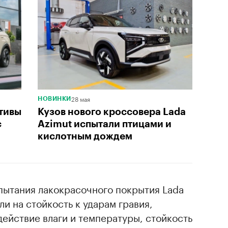
28 мая
НОВИНКИ
ктивы
Кузов нового кроссовера Lada
с
Azimut испытали птицами и
кислотным дождем
ытания лакокрасочного покрытия Lada
ли на стойкость к ударам гравия,
действие влаги и температуры, стойкость