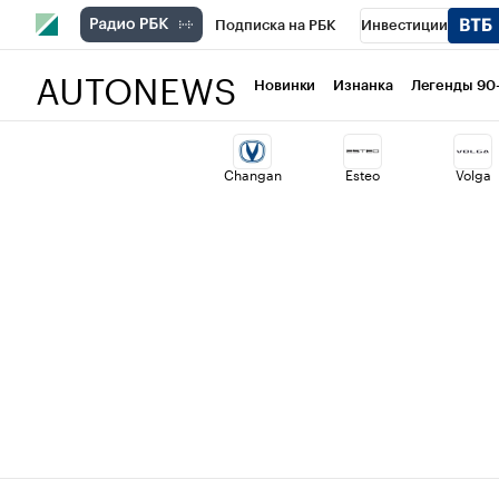
Подписка на РБК
Инвестиции
AUTONEWS
РБК Вино
Спорт
Школа управлени
Новинки
Изнанка
Легенды 90
Национальные проекты
Город
Ст
Changan
Esteo
Volga
Кредитные рейтинги
Франшизы
Проверка контрагентов
Политика