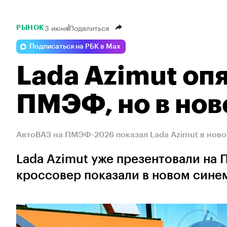
3 июня
Поделиться
РЫНОК
Подписаться на РБК в Max
Lada Azimut опя
ПМЭФ, но в нов
АвтоВАЗ на ПМЭФ-2026 показал Lada Azimut в ново
Lada Azimut уже презентовали на 
кроссовер показали в новом сине