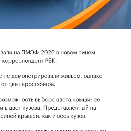
азали на ПМЭФ-2026 в новом синем
т корреспондент РБК.
е не демонстрировали живьем, однако
от цвет кроссовера.
 возможность выбора цвета крыши: ее
и в цвет кузова. Представленный на
иней крышей, как и весь кузов.
ut по планам
должна
начаться в третьем