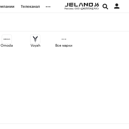
...
омпании
Телеканал
изионеры
дования
Omoda
Voyah
Все марки
наличной валюты