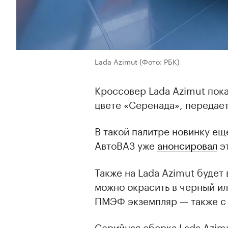
Lada Azimut
(Фото: РБК)
Кроссовер Lada Azimut пок
цвете «Серенада», передае
В такой палитре новинку ещ
АвтоВАЗ уже
анонсировал
эт
Также на Lada Azimut будет
можно окрасить в черный ил
ПМЭФ экземпляр — также с с
Серийная сборка Lada Azim