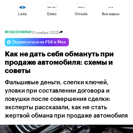
Lada
Esteo
Omoda
Все марки
10 ноября 2022
МОШЕННИКИ
Volga
Jaecoo
Geely
Подписаться на РБК в Max
Как не дать себя обмануть при
Haval
Voyah
Changan
продаже автомобиля: схемы и
советы
Фальшивые деньги, слепки ключей,
уловки при составлении договора и
ловушки после совершения сделки:
эксперты рассказали, как не стать
жертвой обмана при продаже автомобиля