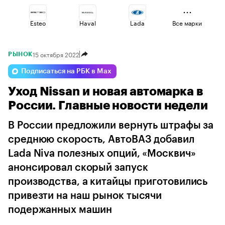
Esteo
Haval
Lada
Все марки
15 октября 2022
РЫНОК
Changan
Jaecoo
Geely
Подписаться на РБК в Max
Уход Nissan и новая автомарка в
Omoda
Voyah
Volga
России. Главные новости недели
В России предложили вернуть штрафы за
среднюю скорость, АвтоВАЗ добавил
Lada Niva полезных опций, «Москвич»
анонсировал скорый запуск
производства, а китайцы приготовились
привезти на наш рынок тысячи
подержанных машин