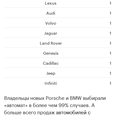
Lexus
10
Audi
10
00:00
/
00:00
Volvo
10
Jaguar
10
Land Rover
10
Genesis
10
Cadillac
10
Jeep
10
Infiniti
10
Владельцы новых Porsche и BMW выбирали
«автомат» в более чем 99% случаев. А
больше всего продаж
автомобилей с