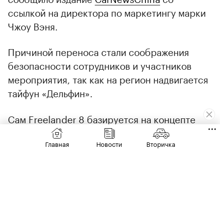
ссылкой на директора по маркетингу марки
Чжоу Вэня.
Причиной переноса стали соображения
безопасности сотрудников и участников
мероприятия, так как на регион надвигается
тайфун «Дельфин».
Сам Freelander 8 базируется на концепте
Concept 97,
представленном
на Пекинском
автосалоне в 2026 году, и сочетает
Главная
Новости
Вторичка
узнаваемые элементы с современными
решениями. Среди характерных черт —
кузов в «замковом» стиле, фирменные
треугольные окна, сцепленные фары ISD и
боковая линия в «яхтенном» стиле.
00:00
/
00:00