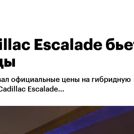
lac Escalade бье
ды
вал официальные цены на гибридную
dillac Escalade...