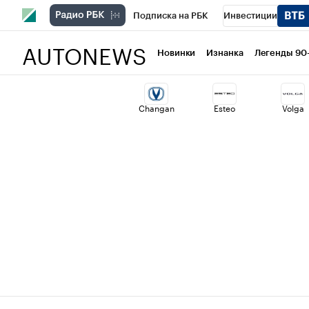
Подписка на РБК
Инвестиции
AUTONEWS
РБК Вино
Спорт
Школа управлени
Новинки
Изнанка
Легенды 90
Национальные проекты
Город
Ст
Changan
Esteo
Volga
Кредитные рейтинги
Франшизы
Проверка контрагентов
Политика