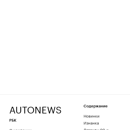
AUTONEWS
Содержание
Новинки
РБК
Изнанка
Легенды 90-х
О компании