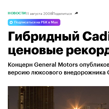
11 августа 2008
Поделиться
НОВОСТИ
Подписаться на РБК в Max
Гибридный Cadil
ценовые рекор
Концерн General Motors опублико
версию люксового внедорожника Ca