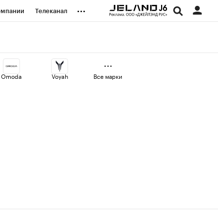
...
омпании
Телеканал
изионеры
дования
Omoda
Voyah
Все марки
наличной валюты