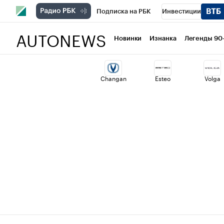
Подписка на РБК
Инвестиции
AUTONEWS
РБК Вино
Спорт
Школа управлени
Новинки
Изнанка
Легенды 90
Национальные проекты
Город
Ст
Changan
Esteo
Volga
Кредитные рейтинги
Франшизы
Проверка контрагентов
Политика