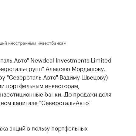
кций иностранным инвестбанкам
аль-Авто" Newdeal Investments Limited
еверсталь-групп" Алексею Мордашову,
ру "Северсталь-Авто" Вадиму Швецову)
ии портфельным инвесторам,
нвестиционные банки. До продажи доля
вном капитале "Северсталь-Авто"
ажа акций в пользу портфельных