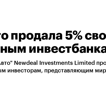
о продала 5% св
нным инвестбанк
то" Newdeal Investments Limited пр
ым инвесторам, представляющим ми