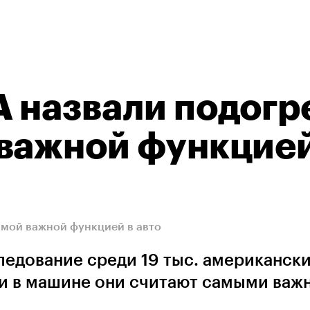
 назвали подогр
важной функцией
амой важной функцией в авто
ледование среди 19 тыс. американск
ии в машине они считают самыми ва