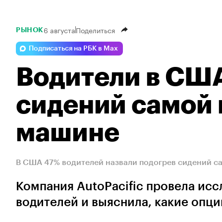
6 августа
Поделиться
РЫНОК
Подписаться на РБК в Max
Водители в США
сидений самой 
машине
В США 47% водителей назвали подогрев сидений с
Компания AutoPacific провела исс
водителей и выяснила, какие опц