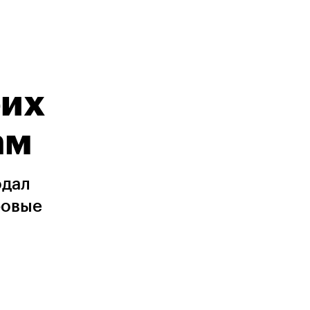
оих
ам
одал
ровые