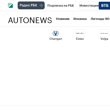
Подписка на РБК
Инвестиции
AUTONEWS
РБК Вино
Спорт
Школа управлени
Новинки
Изнанка
Легенды 90
Национальные проекты
Город
Ст
Changan
Esteo
Volga
Кредитные рейтинги
Франшизы
Проверка контрагентов
Политика