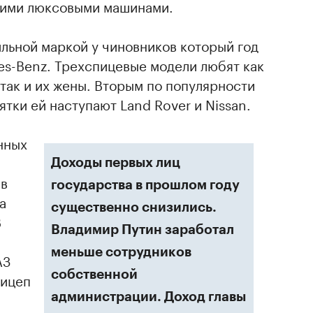
кими люксовыми машинами.
льной маркой у чиновников который год
es-Benz. Трехспицевые модели любят как
так и их жены. Вторым по популярности
ятки ей наступают Land Rover и Nissan.
нных
Доходы первых лиц
 в
государства в прошлом году
а
существенно снизились.
В
Владимир Путин заработал
меньше сотрудников
АЗ
собственной
рицеп
администрации. Доход главы