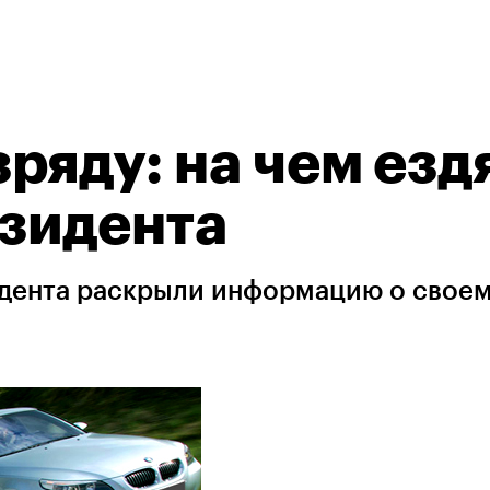
ряду: на чем езд
зидента
дента раскрыли информацию о свое
.