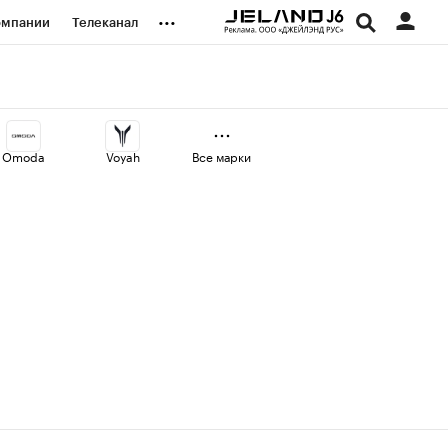
...
омпании
Телеканал
изионеры
дования
Omoda
Voyah
Все марки
наличной валюты