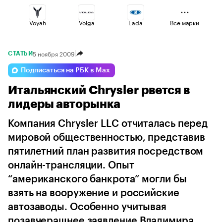
Voyah
Volga
Lada
Все марки
5 ноября 2009
СТАТЬИ
Haval
Omoda
Jaecoo
Подписаться на РБК в Max
Итальянский Chrysler рвется в
Changan
Geely
Esteo
лидеры авторынка
Компания Chrysler LLC отчиталась перед
мировой общественностью, представив
пятилетний план развития посредством
онлайн-трансляции. Опыт
“американского банкрота” могли бы
взять на вооружение и российские
автозаводы. Особенно учитывая
позавчерашнее заявление Владимира