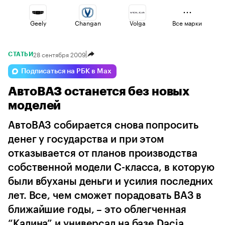
Geely
Changan
Volga
Все марки
28 сентября 2009
СТАТЬИ
Voyah
Jaecoo
Lada
Подписаться на РБК в Max
АвтоВАЗ останется без новых
Haval
Esteo
Omoda
моделей
АвтоВАЗ собирается снова попросить
денег у государства и при этом
отказывается от планов производства
собственной модели С-класса, в которую
были вбуханы деньги и усилия последних
лет. Все, чем сможет порадовать ВАЗ в
ближайшие годы, – это облегченная
“Калина” и универсал на базе Dacia...