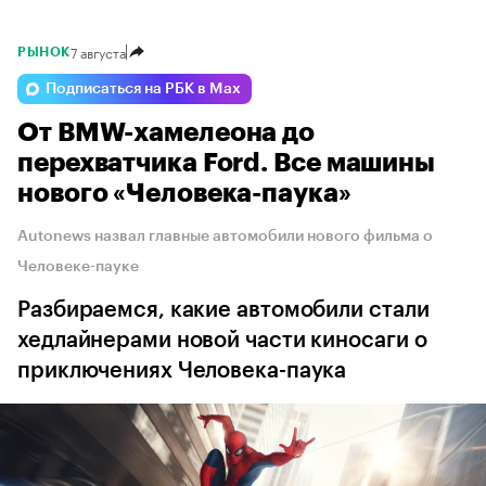
7 августа
РЫНОК
Подписаться на РБК в Max
От BMW-хамелеона до
перехватчика Ford. Все машины
нового «Человека-паука»
Autonews назвал главные автомобили нового фильма о
Человеке-пауке
Разбираемся, какие автомобили стали
хедлайнерами новой части киносаги о
приключениях Человека-паука