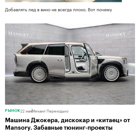
Добавлять лед в вино не всегда плохо. Вот почему
5
22 мая
Михаил Переходько
РЫНОК
Машина Джокера, дискокар и «китаец» от
Mansory. Забавные тюнинг-проекты