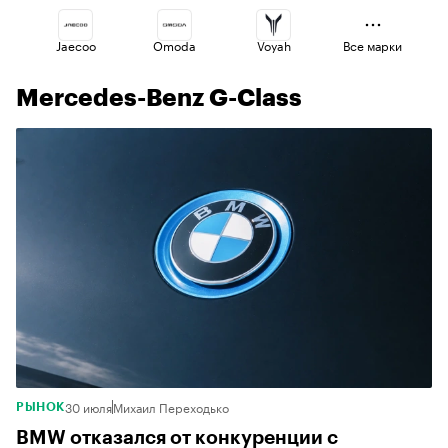
Jaecoo
Omoda
Voyah
Все марки
Mercedes-Benz G-Class
Haval
Changan
Geely
Esteo
Volga
Lada
30 июля
Михаил Переходько
РЫНОК
BMW отказался от конкуренции с