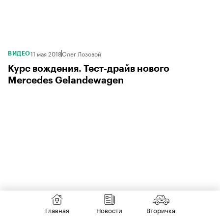
11 мая 2018
Олег Лозовой
ВИДЕО
Курс вождения. Тест-драйв нового
Mercedes Gelandewagen
Главная
Новости
Вторичка
5 января 2018
Ярослав Гронский
НОВОСТИ