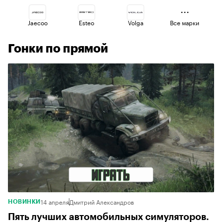
Jaecoo
Esteo
Volga
Все марки
Гонки по прямой
Geely
Voyah
Haval
Omoda
Changan
Lada
14 апреля
Дмитрий Александров
НОВИНКИ
Пять лучших автомобильных симуляторов.