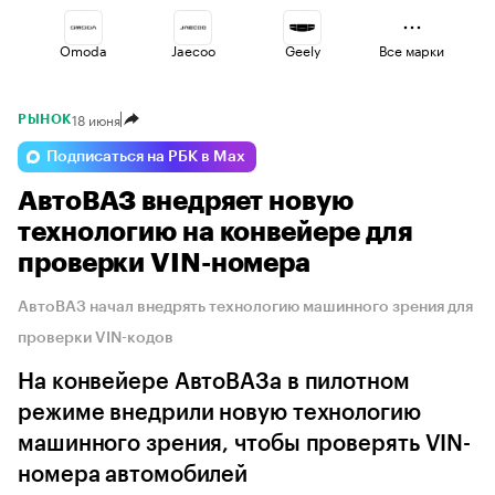
Omoda
Jaecoo
Geely
Все марки
18 июня
РЫНОК
Changan
Esteo
Haval
Подписаться на РБК в Max
АвтоВАЗ внедряет новую
Lada
Voyah
Volga
технологию на конвейере для
проверки VIN-номера
АвтоВАЗ начал внедрять технологию машинного зрения для
проверки VIN-кодов
На конвейере АвтоВАЗа в пилотном
режиме внедрили новую технологию
машинного зрения, чтобы проверять VIN-
номера автомобилей