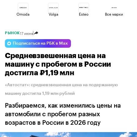
Omoda
Volga
Esteo
Все марки
17 июня
РЫНОК
Changan
Jaecoo
Voyah
Подписаться на РБК в Max
Средневзвешенная цена на
Geely
Lada
Haval
машину с пробегом в России
достигла ₽1,19 млн
«Автостат»: средневзвешенная цена на подержанную
машину достигла 1,19 млн рублей
Разбираемся, как изменились цены на
автомобили с пробегом разных
возрастов в России в 2026 году