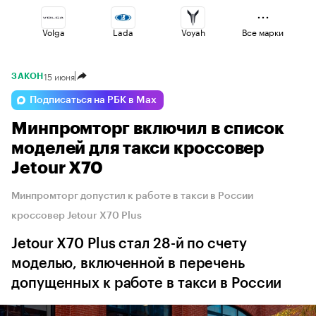
Volga
Lada
Voyah
Все марки
15 июня
ЗАКОН
Omoda
Esteo
Jaecoo
Подписаться на РБК в Max
Минпромторг включил в список
Geely
Haval
Changan
моделей для такси кроссовер
Jetour X70
Минпромторг допустил к работе в такси в России
кроссовер Jetour X70 Plus
Jetour X70 Plus стал 28-й по счету
моделью, включенной в перечень
допущенных к работе в такси в России