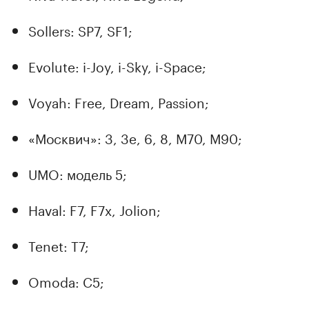
Sollers: SP7, SF1;
00:00
/
00:00
Evolute: i-Joy, i-Sky, i-Space;
Voyah: Free, Dream, Passion;
«Москвич»: 3, 3е, 6, 8, М70, М90;
UMO: модель 5;
Haval: F7, F7x, Jolion;
Tenet: T7;
Omoda: C5;