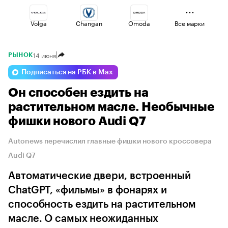
Volga
Changan
Omoda
Все марки
14 июня
РЫНОК
Voyah
Geely
Esteo
Подписаться на РБК в Max
Он способен ездить на
Lada
Haval
Jaecoo
растительном масле. Необычные
фишки нового Audi Q7
Autonews перечислил главные фишки нового кроссовера
Audi Q7
Автоматические двери, встроенный
ChatGPT, «фильмы» в фонарях и
способность ездить на растительном
масле. О самых неожиданных