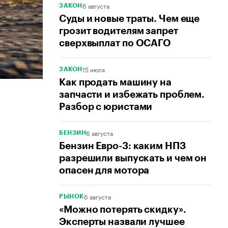
6 августа
ЗАКОН
Суды и новые траты. Чем еще
грозит водителям запрет
сверхвыплат по ОСАГО
15 июля
ЗАКОН
Как продать машину на
запчасти и избежать проблем.
Разбор с юристами
6 августа
БЕНЗИН
Бензин Евро-3: каким НПЗ
разрешили выпускать и чем он
опасен для мотора
6 августа
РЫНОК
«Можно потерять скидку».
Эксперты назвали лучшее