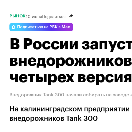
10 июня
Поделиться
РЫНОК
Подписаться на РБК в Max
В России запус
внедорожников 
четырех верси
Внедорожник Tank 300 начали собирать на заводе 
На калининградском предприятии 
внедорожников Tank 300