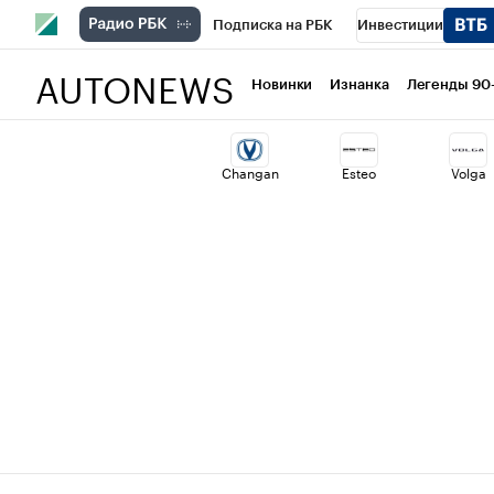
Подписка на РБК
Инвестиции
AUTONEWS
РБК Вино
Спорт
Школа управлени
Новинки
Изнанка
Легенды 90
Национальные проекты
Город
Ст
Changan
Esteo
Volga
Кредитные рейтинги
Франшизы
Проверка контрагентов
Политика