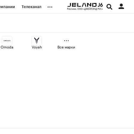
...
омпании
Телеканал
изионеры
дования
Omoda
Voyah
Все марки
наличной валюты