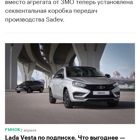
вместо агрегата от 3MO теперь установлена
00:00
/
00:00
секвентальная коробка передач
производства Sadev.
2 апреля
РЫНОК
Lada Vesta по подписке. Что выгоднее —