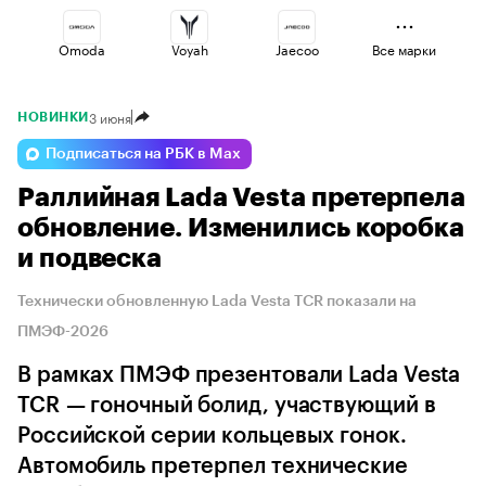
Omoda
Voyah
Jaecoo
Все марки
3 июня
НОВИНКИ
Esteo
Geely
Volga
Подписаться на РБК в Max
Раллийная Lada Vesta претерпела
Changan
Lada
Haval
обновление. Изменились коробка
и подвеска
Технически обновленную Lada Vesta TCR показали на
ПМЭФ-2026
В рамках ПМЭФ презентовали Lada Vesta
TCR — гоночный болид, участвующий в
Российской серии кольцевых гонок.
Автомобиль претерпел технические