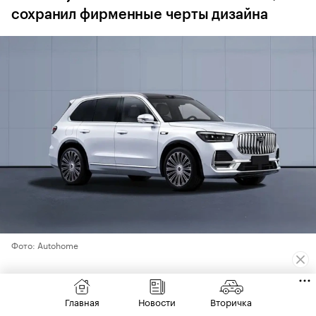
сохранил фирменные черты дизайна
Фото: Autohome
Министерство промышленности и
информатизации КНР опубликовало первые
Главная
Новости
Вторичка