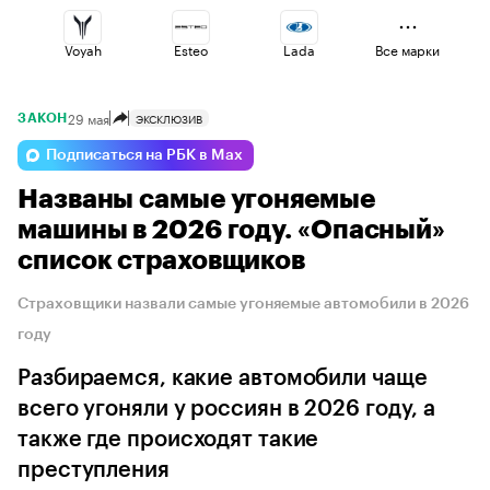
Voyah
Esteo
Lada
Все марки
29 мая
ЭКСКЛЮЗИВ
ЗАКОН
Geely
Changan
Jaecoo
Подписаться на РБК в Max
Названы самые угоняемые
Omoda
Haval
Volga
машины в 2026 году. «Опасный»
список страховщиков
Страховщики назвали самые угоняемые автомобили в 2026
году
Разбираемся, какие автомобили чаще
всего угоняли у россиян в 2026 году, а
также где происходят такие
преступления