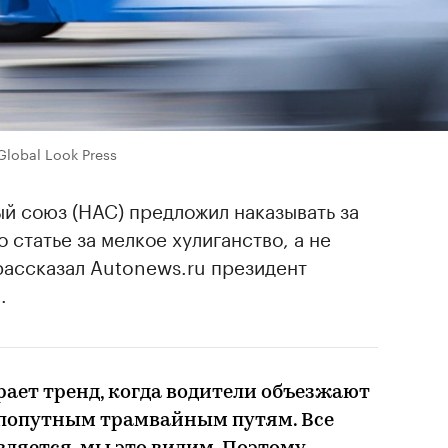
Global Look Press
й союз (НАС) предложил наказывать за
 статье за мелкое хулиганство, а не
рассказал Autonews.ru президент
.
рает тренд, когда водители объезжают
 попутным трамвайным путям. Все