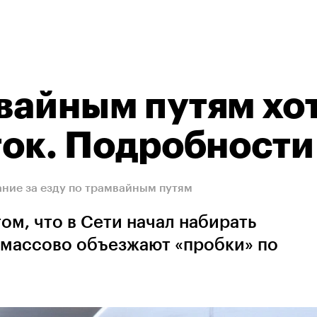
мвайным путям хо
уток. Подробности
ние за езду по трамвайным путям
ом, что в Сети начал набирать
и массово объезжают «пробки» по