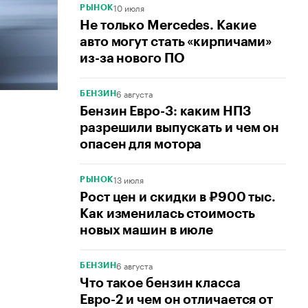
10 июля
РЫНОК
Не только Mercedes. Какие
авто могут стать «кирпичами»
из-за нового ПО
6 августа
БЕНЗИН
Бензин Евро-3: каким НПЗ
разрешили выпускать и чем он
опасен для мотора
13 июля
РЫНОК
Рост цен и скидки в ₽900 тыс.
Как изменилась стоимость
новых машин в июле
6 августа
БЕНЗИН
Что такое бензин класса
Евро-2 и чем он отличается от