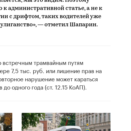
вляется, мы это видим. Поэтому
 к административной статье, а не к
ии с дрифтом, таких водителей уже
 хулиганство», — отметил Шапарин.
по встречным трамвайным путям
ре 7,5 тыс. руб. или лишение прав на
овторное нарушение может караться
до одного года (ст. 12.15 КоАП).