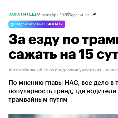
26 сентября 2025
Поделиться
ЗАКОН И ПДД
Подписаться на РБК в Max
За езду по тра
сажать на 15 с
Автомобильный союз предложил ужесточить наказа
По мнению главы НАС, все дело в т
популярность тренд, где водител
трамвайным путям