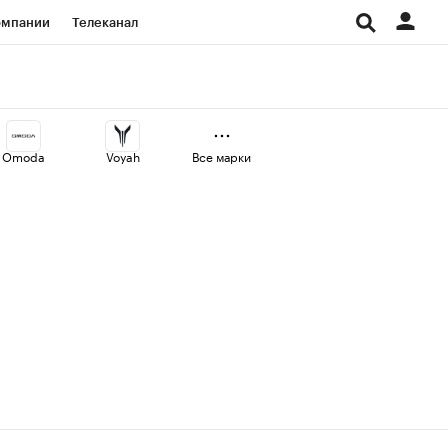
омпании
Телеканал
изионеры
дования
Omoda
Voyah
Все марки
Проверка контрагентов