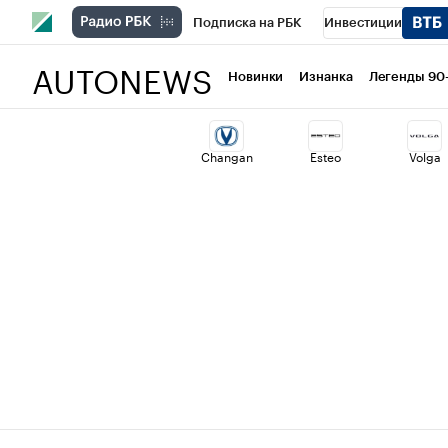
Подписка на РБК
Инвестиции
AUTONEWS
РБК Вино
Спорт
Школа управлени
Новинки
Изнанка
Легенды 90
Национальные проекты
Город
Ст
Changan
Esteo
Volga
Кредитные рейтинги
Франшизы
Политика
Экономика
Бизнес
Т