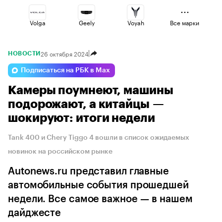
Volga
Geely
Voyah
Все марки
26 октября 2024
НОВОСТИ
Jaecoo
Omoda
Esteo
Подписаться на РБК в Max
Камеры поумнеют, машины
Lada
Changan
Haval
подорожают, а китайцы —
шокируют: итоги недели
Tank 400 и Chery Tiggo 4 вошли в список ожидаемых
новинок на российском рынке
Autonews.ru представил главные
автомобильные события прошедшей
недели. Все самое важное — в нашем
дайджесте