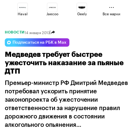
Haval
Jaecoo
Geely
Все марки
14 января 2013
НОВОСТИ
Volga
Changan
Omoda
Подписаться на РБК в Max
Медведев требует быстрее
Lada
Voyah
Esteo
ужесточить наказание за пьяные
ДТП
Премьер-министр РФ Дмитрий Медведев
потребовал ускорить принятие
законопроекта об ужесточении
ответственности за нарушение правил
дорожного движения в состоянии
алкогольного опьянения…