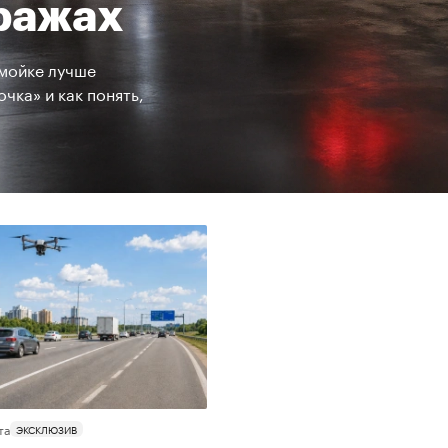
кражах
 мойке лучше
чка» и как понять,
та
ЭКСКЛЮЗИВ