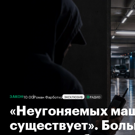
10:00
Роман Фарботко
ЭКСКЛЮЗИВ
РАДИО
ЗАКОН
«Неугоняемых ма
существует». Бол