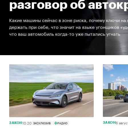
разговор об авто
Какие машины сейчас в зоне риска, почему ключи на
держать при себе, что значит на языке угонщиков «удо
что ваш автомобиль когда-то уже пытались угнать
6 авгус
10:20
ЭКСКЛЮЗИВ
РАДИО
ЗАКОН
ЗАКОН