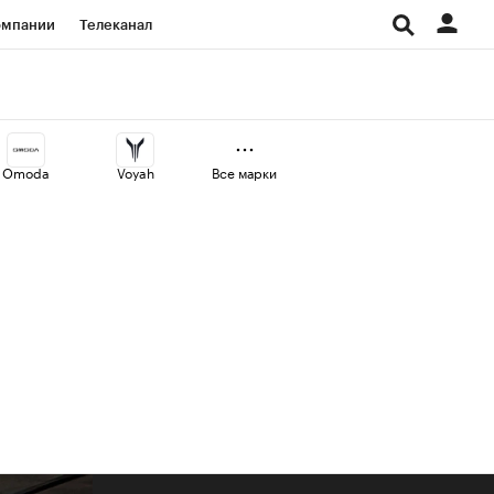
омпании
Телеканал
изионеры
дования
Omoda
Voyah
Все марки
Проверка контрагентов