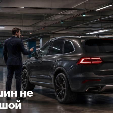
шин не
ьшой