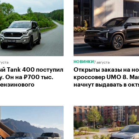
густа
7 августа
НОВИНКИ
й Tank 400 поступил
Открыты заказы на н
у. Он на ₽700 тыс.
кроссовер UMO 8. М
ензинового
начнут выдавать в ок