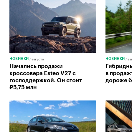
7 августа
7 ав
НОВИНКИ
НОВИНКИ
Начались продажи
Гибридны
кроссовера Esteo V27 с
в продаж
господдержкой. Он стоит
дороже б
₽5,75 млн