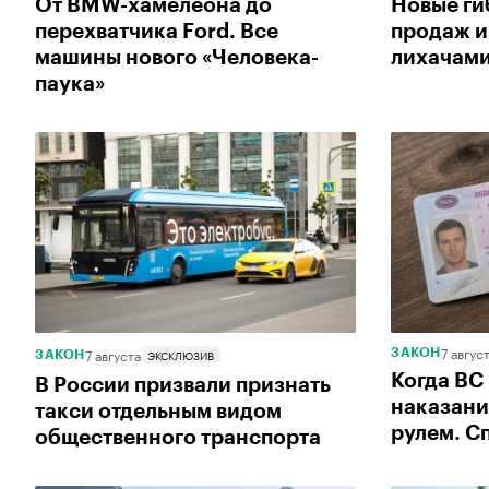
От BMW-хамелеона до
Новые ги
перехватчика Ford. Все
продаж и
машины нового «Человека-
лихачами
паука»
7 авгус
7 августа
ЭКСКЛЮЗИВ
ЗАКОН
ЗАКОН
Когда ВС
В России призвали признать
наказани
такси отдельным видом
рулем. С
общественного транспорта