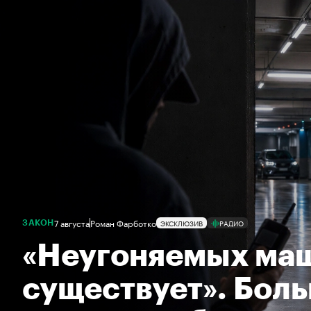
7 августа
Роман Фарботко
ЭКСКЛЮЗИВ
РАДИО
ЗАКОН
«Неугоняемых ма
существует». Бол