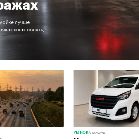
кражах
 мойке лучше
чка» и как понять,
6 августа
РЫНОК