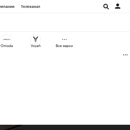
омпании
Телеканал
изионеры
дования
Omoda
Voyah
Все марки
Проверка контрагентов