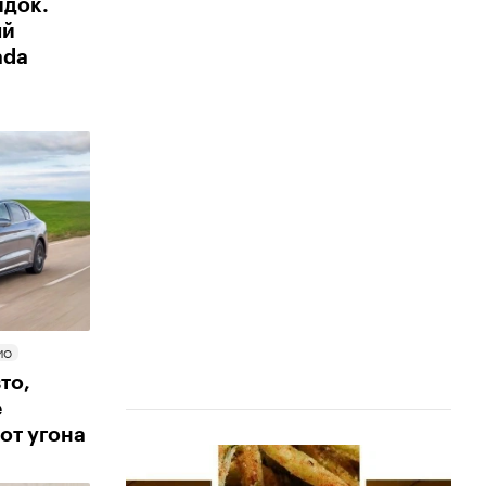
идок.
ый
ada
ИО
то,
е
от угона