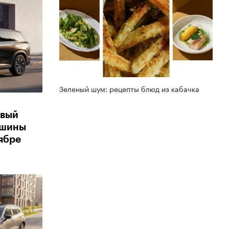
Зеленый шум: рецепты блюд из кабачка
овый
ашины
тябре