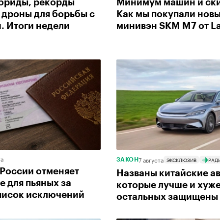
бриды, рекорды
Минимум машин и ск
 дроны для борьбы с
Как мы покупали нов
. Итоги недели
минивэн SKM M7 от L
та
7 августа
ЭКСКЛЮЗИВ
РАД
ЗАКОН
 России отменяет
Названы китайские ав
е для пьяных за
которые лучше и хуж
писок исключений
остальных защищены 