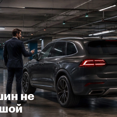
шин не
ьшой